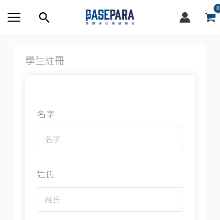
跳
搜
至
尋
內
容
框
學生註冊
名字
姓氏