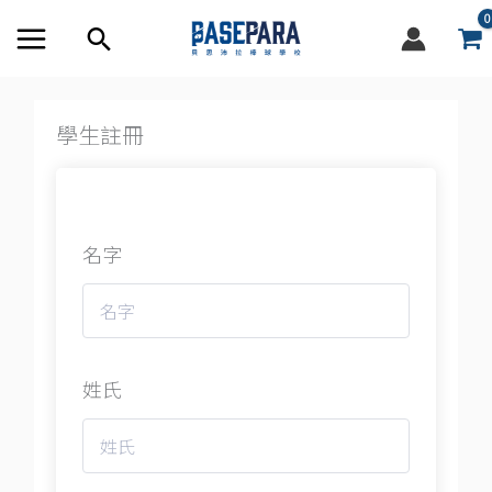
跳
搜
至
尋
內
容
框
學生註冊
名字
姓氏