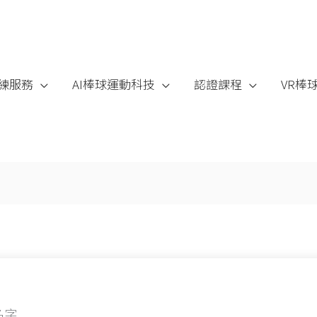
練服務
AI棒球運動科技
認證課程
VR棒
名字