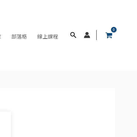
搜
球
部落格
線上課程
尋
框