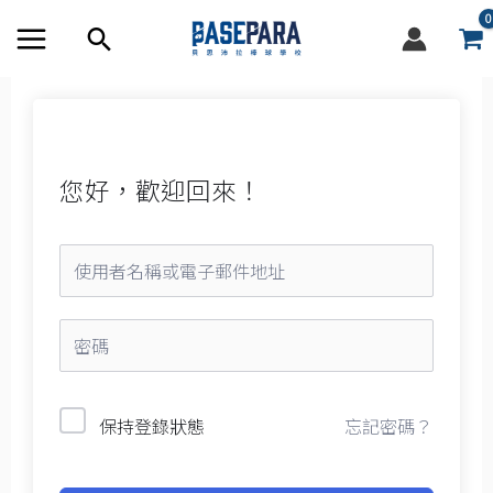
跳
搜
至
尋
內
容
框
您好，歡迎回來！
忘記密碼？
保持登錄狀態