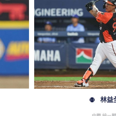
林益
中職 統一