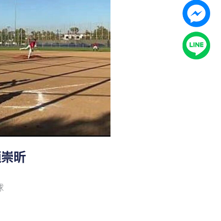
 趙崇昕
球