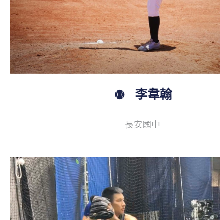
李韋翰
長安國中