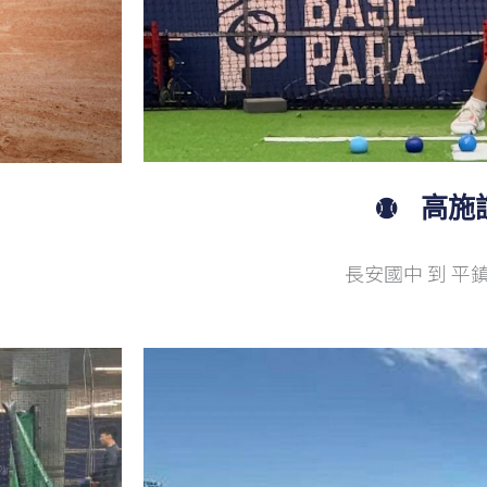
高施
長安國中 到 平