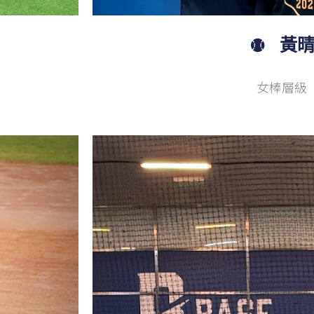
黃
女棒層級