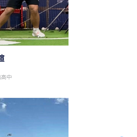
諠
鎮高中