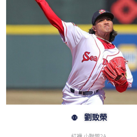
劉致榮
紅襪 小聯盟2A