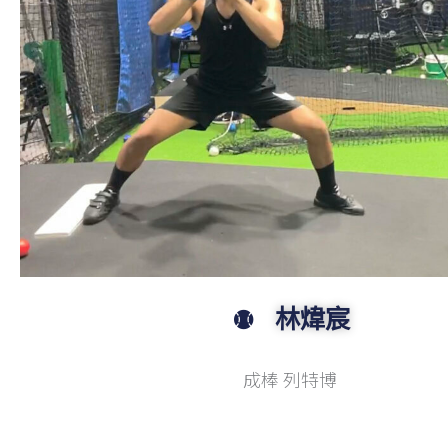
林煒宸
成棒 列特博