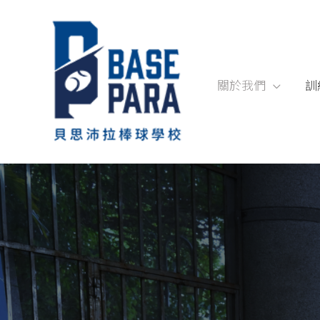
跳
至
內
容
關於我們
訓