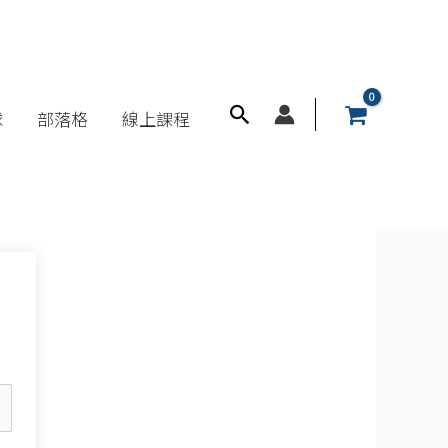
搜
球
部落格
線上課程
尋
框