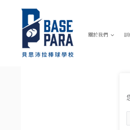
跳
至
內
容
關於我們
訓