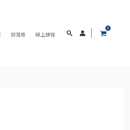
搜
球
部落格
線上課程
尋
框