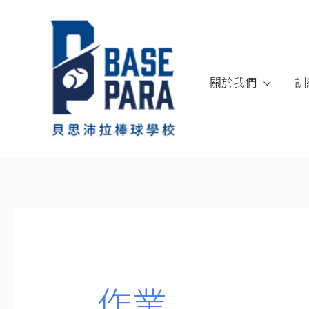
跳
至
內
容
關於我們
訓
搜
尋
關
作業
鍵