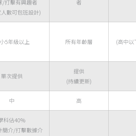
球/打擊有興趣者
者
定人數可包班設計)
小5年級以上
所有年齡層
(高中
提供
單次提供
(持續更新)
中
高
學科佔40%
計簡介/打擊數據介