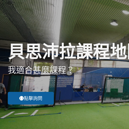
貝思沛拉課程地
我適合甚麼課程？
點擊詢問