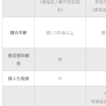
(達指定人數可包班設
對投
計)
(達指
適合年齡
國小5年級以上
國
是否提供報
無
告
個人化程度
中
球路設