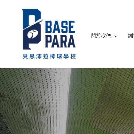
跳
至
內
容
關於我們
訓