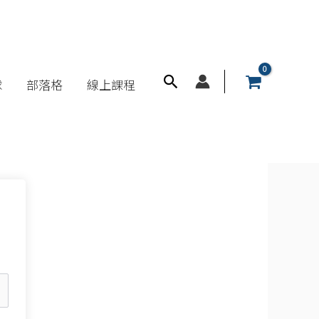
搜
球
部落格
線上課程
尋
框