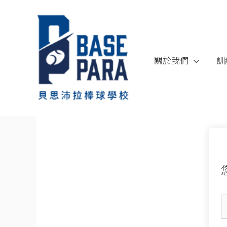
跳
至
內
容
關於我們
訓