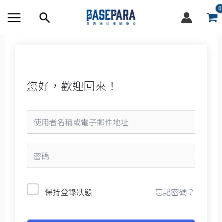
跳
搜
至
尋
內
容
框
您好，歡迎回來！
忘記密碼？
保持登錄狀態