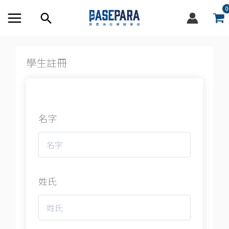
跳
搜
至
尋
內
容
框
學生註冊
名字
姓氏