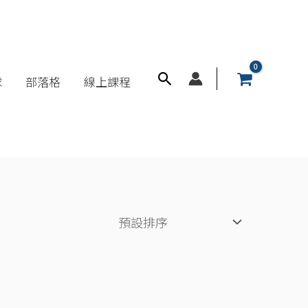
搜
球
部落格
線上課程
尋
框