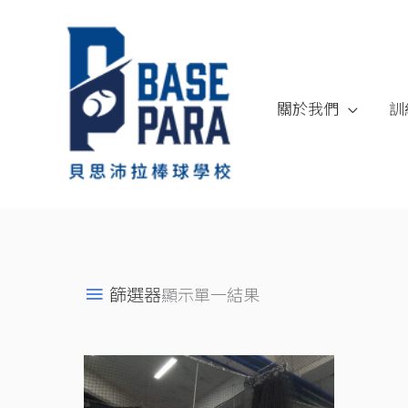
跳
至
內
容
關於我們
訓
篩選器
顯示單一結果
價
格
範