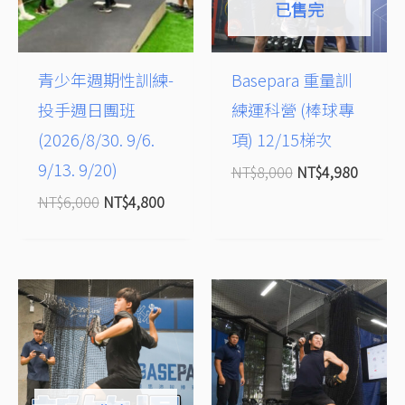
已售完
青少年週期性訓練-
Basepara 重量訓
投手週日團班
練運科營 (棒球專
(2026/8/30. 9/6.
項) 12/15梯次
9/13. 9/20)
NT$
8,000
NT$
4,980
NT$
6,000
NT$
4,800
價
價
格
格
範
範
圍：
圍：
NT$5,980
NT$5,980
到
到
NT$11,000
NT$11,000