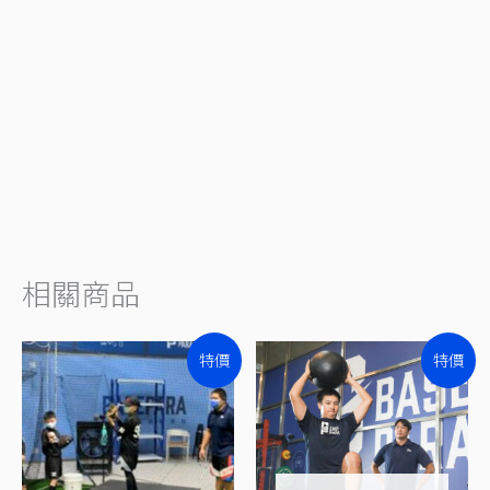
相關商品
原
目
原
目
特價
特價
始
前
始
前
價
價
價
價
格：
格：
格：
格：
NT$6,000。
NT$4,800。
NT$8,000。
NT$4,