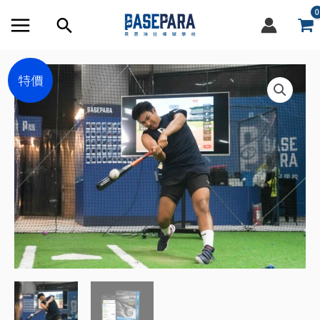
跳
搜
至
尋
內
Basepara
原
目
特價
容
框
打
始
前
擊
動
價
價
力
格：
格：
鏈
訓
NT$1,500。
NT$1,200。
練
班
(2026/09/06
周