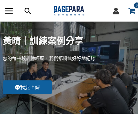
跳
搜
至
尋
內
容
框
黃晴｜訓練案例分享
您的每一段訓練經歷，我們都將其好好地紀錄
我要上課