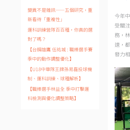
變異不是雜訊——五個研究，重
今年中
新看待「重複性」
受關
運科訓練營隊百百種，你真的選
務，
對了嗎？
速，
【台鋼雄鷹 伍祐城 : 職棒選手賽
發力
季中的動作調整優化】
【U18中華隊王牌孫易磊投球機
制、運科訓練、球種解析】
【職棒選手林益全 季中打擊運
科檢測與優化調整策略】