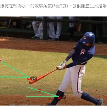
維持在較為水平的攻擊角度(3至7度)，就很難產生又是