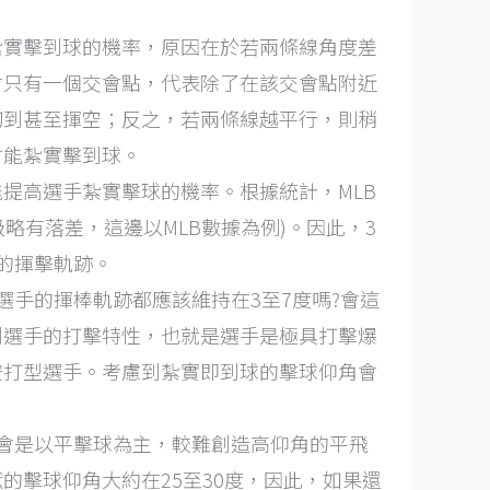
紮實擊到球的機率，原因在於若兩條線角度差
會只有一個交會點，代表除了在該交會點附近
切到甚至揮空；反之，若兩條線越平行，則稍
會能紮實擊到球。
提高選手紮實擊球的機率。根據統計，MLB
級略有落差，這邊以MLB數據為例)。因此，3
的揮擊軌跡。
選手的揮棒軌跡都應該維持在3至7度嗎?會這
到選手的打擊特性，也就是選手是極具打擊爆
安打型選手。考慮到紮實即到球的擊球仰角會
會是以平擊球為主，較難創造高仰角的平飛
的擊球仰角大約在25至30度，因此，如果還