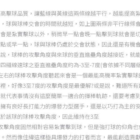
提高擊球品質，讓藍線與黃線這兩條線越平行，越能提高
大，球與球棒交會的時間就越短，如上圖兩條非平行線條
球會是紮實擊球以外，稍微早一點會晚一點擊到球就會是
一點或早一點，球與球棒仍處於交會狀態，因此還是有機
說，球棒的攻擊角度與來球的垂直進壘角度越接近，就能
四縫線速球之垂直進壘角度約為-3至-7度(會依據不同層
度左右的球棒攻擊角度聽起來會是一個最能高機率紮實擊球
裡，好像3至7度的攻擊角度是最優解?或是說，難道所有
，就代表事情沒有這麼簡單…適合的揮棒軌跡，還要考慮
，擁有良好長打能力的爆發力型選手，還是以巧打為主的
於該球的球棒攻擊角度，因此維持在3至
的攻擊角度固然相對容易紮實擊到球，但是強打球的仰角也
。然而像佳緯這樣極具爆發力的打者而言，最能創造貢獻