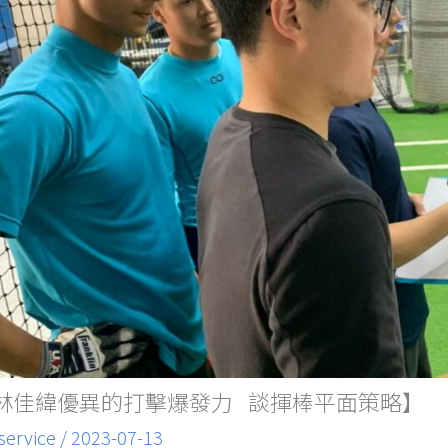
林佳緯優異的打擊爆發力 談揮棒平面策略】
service
/
2023-07-13