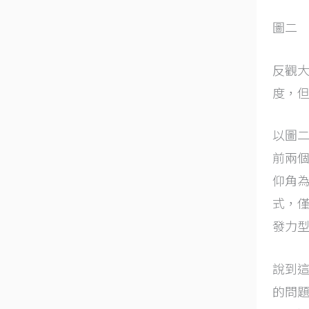
圖二
反觀
度，
以圖二
前兩個
仰角為
式，僅
發力
說到
的問題