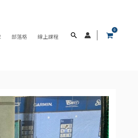
搜
球
部落格
線上課程
尋
框