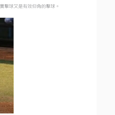
紮實擊球又是有效仰角的擊球。