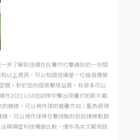
進一步了解到佳緯在比賽中打擊遇到的一些問
綜和以上資訊，可以知道佳緯是一位極具爆發
的空間。對於如何提高擊球品質，有很多可以
在2022 U18培訓隊中擊出球壘打的影片截
起來的連線，可以視作球的進壘方向；藍色箭頭
的連線，可以視作球棒在擊球點附近的揮棒軌跡
無法與精密科技儀器比較，僅作為本文範例說