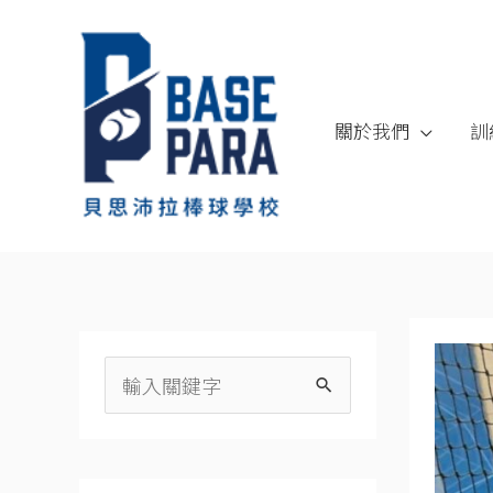
跳
至
內
容
關於我們
訓
搜
尋
關