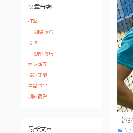
鍵
文章分類
字
:
打擊
訓練技巧
投球
訓練技巧
棒球新聞
棒球知識
焦點球星
訓練觀點
【從
最新文章
留言
/