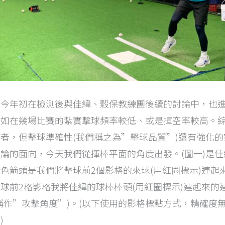
起今年初在檢測後與佳緯、穀保教練團後續的討論中，也
例如在幾場比賽的紮實擊球頻率較低、或是揮空率較高。
者，但擊球準確性(我們稱之為”擊球品質”)還有強化
論的面向，今天我們從揮棒平面的角度出發。(圖一)是佳緯
色箭頭是我們將擊球前2個影格的來球(用紅圈標示)連
球前2格影格我將佳緯的球棒棒頭(用紅圈標示)連起來
稱作”攻擊角度”)。(以下使用的影格標點方式，精確度
)