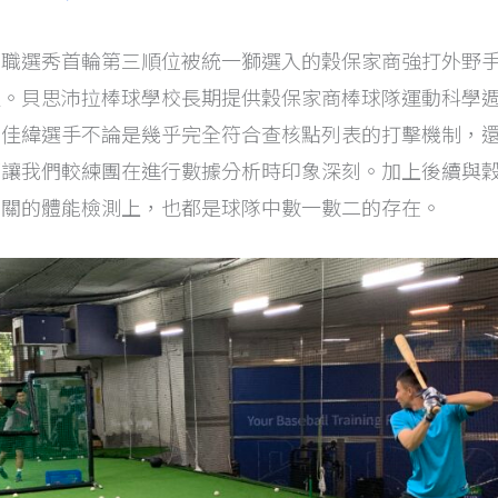
職選秀首輪第三順位被統一獅選入的穀保家商強打外野手
注。貝思沛拉棒球學校長期提供穀保家商棒球隊運動科學
林佳緯選手不論是幾乎完全符合查核點列表的打擊機制，
都讓我們較練團在進行數據分析時印象深刻。加上後續與
相關的體能檢測上，也都是球隊中數一數二的存在。