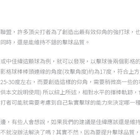
大聯盟，許多頂尖打者為了創造出最有效仰角的強打球，
但同時，還是能維持不錯的擊球品質。
或中佳緯這顆球為例，就可以發現，以擊球後兩個影格的球
影格球棒棒頭連線的角度(攻擊角度)約為17度，符合上
25-30度左右，而要創造這樣的仰角，需要稍微高一些
供本文說明使用) 所以綜上所述，相對水平的揮棒軌跡
型打者可能就需要考慮到自己紮實擊球的能力來決定哪一
這邊，有些人會想說，如果我們的建議是佳緯應該還是維
不就沒辦法解決了嗎 ? 其實不然，因為要提升擊球品質